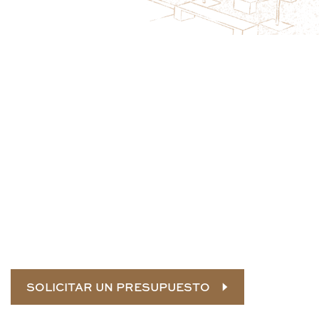
Proteja la salud de los árboles y la
seguridad del sitio esta temporada
Las inspecciones tempranas de los árboles ayudan a
reducir los daños causados por las tormentas, a
abordar los riesgos estructurales y a detectar las
enfermedades antes de que se propaguen. Programe
ahora una evaluación profesional de los árboles para
preparar su propiedad para las próximas condiciones
estacionales y la salud del dosel a largo plazo.
SOLICITAR UN PRESUPUESTO